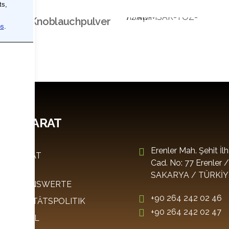
Schüttgüter
Knoblauchpulver
N BAHARAT
Erenler Mah. Şehit İl
 BAHARAT
Cad. No: 77 Erenler 
E
SAKARYA / TÜRKİY
RNEHMENSWERTE
+90 264 242 02 46
E QUALITÄTSPOLITIK
+90 264 242 02 47
NATİONAL