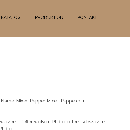
R KATALOG
PRODUKTION
KONTAKT
her Name: Mixed Pepper, Mixed Peppercorn,
hwarzem Pfeffer, weißem Pfeffer, rotem schwarzem
feffer.