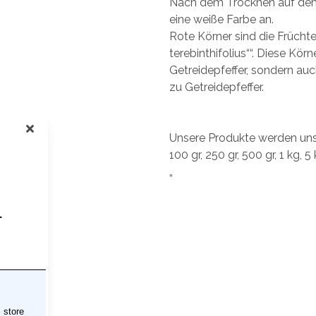
Nach dem Trocknen auf dem
eine weiße Farbe an.
Rote Körner sind die Früchte
terebinthifolius““. Diese Kör
Getreidepfeffer, sondern au
zu Getreidepfeffer.
Unsere Produkte werden uns
100 gr, 250 gr, 500 gr, 1 kg,
„