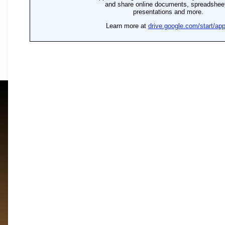
Schüttgüter
Kurkuma-Korn
TUFA
TUFAN
UNSER
UNTE
UNSER
İNTER